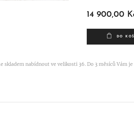
14 900,00
K
DO KO
 skladem nabídnout ve velikosti 36. Do 3 měsíců Vám j