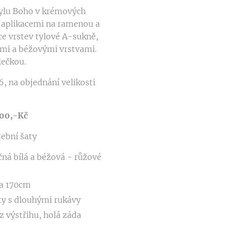
tylu Boho v krémových
 aplikacemi na ramenou a
ce vrstev tylové A-sukně,
lými a béžovými vrstvami.
lečkou.
6, na objednání velikosti
900,-Kč
tební šaty
ná bílá a béžová - růžové
a 170cm
ty s dlouhými rukávy
z výstřihu, holá záda