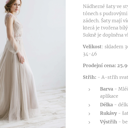
Nádherné šaty ve s
tónech s pudrovými
zádech. Šaty mají ví
která je tvořena bí
Sukně je doplněna v
Velikost
: skladem 3
34-46
Prodejní cena: 25.
Střih:
- A-střih sva
Barva
- Mléč
aplikace
Délka
- délk
Rukávy
- ša
Výstřih
- be