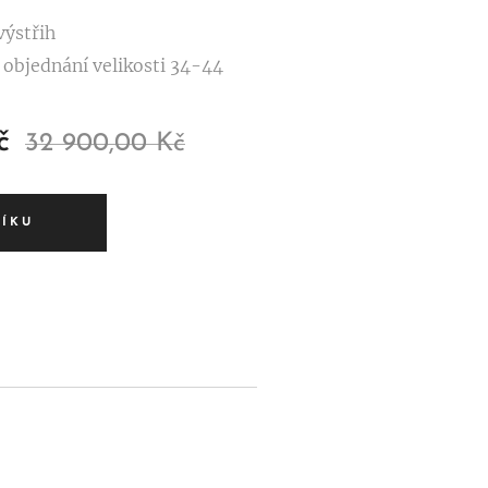
výstřih
 objednání velikosti 34-44
č
32 900,00
Kč
ŠÍKU