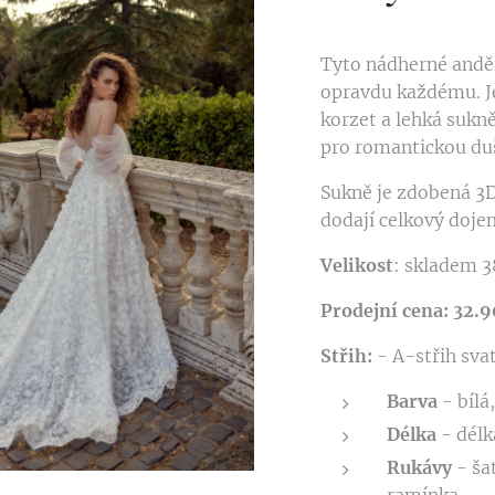
Tyto nádherné andě
opravdu každému. J
korzet a lehká suk
pro romantickou duš
Sukně je zdobená 3D
dodají celkový dojem
Velikost
: skladem 3
Prodejní cena: 32.
Střih:
- A-střih sva
Barva
- bílá
Délka
- délk
Rukávy
- ša