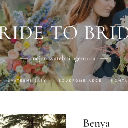
RIDE TO BRI
nejen svatební agentura
SVATEBNÍ ŠATY
SOUKROMÉ AKCE
KONTA
Benya