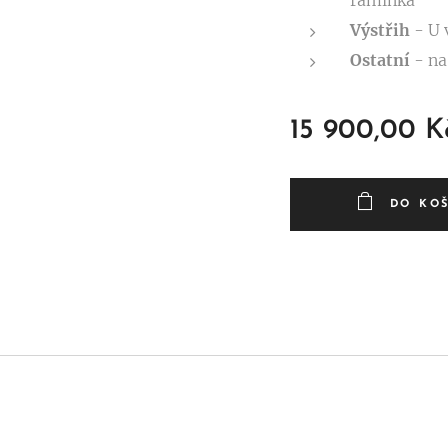
ramínka
Výstřih
- U 
Ostatní
- na
15 900,00
K
DO KO