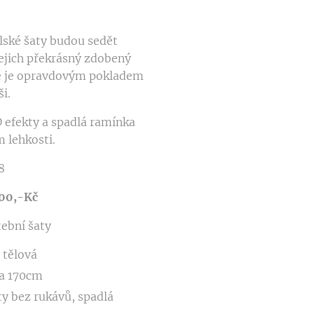
lské šaty budou sedět
ejich překrásný zdobený
ně je opravdovým pokladem
i.
 efekty a spadlá ramínka
 lehkosti.
8
900,-Kč
tební šaty
, tělová
a 170cm
ty bez rukávů, spadlá